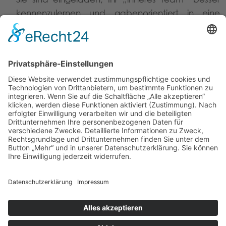
kennenzulernen und gabenorientiert in eine
stimmige Persönlichkeit zu integrieren. So können
Sie Ihrer selbst bewusst leben.
Durch die zunehmende Selbsterkenntnis und
Selbstakzeptanz werden Energien freigesetzt, die
sich positiv auf Ihre Beziehungs-,
Kommunikations- und
Konfliktlösungskompetenzen auswirken.
© 2026
Susanne-Seeber-Coaching
Mobil 0151 / 65 21 01 6
Kontaktformular