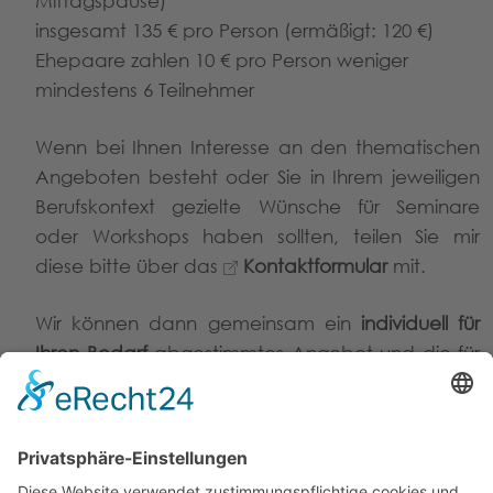
Mittagspause)
insgesamt 135 € pro Person (ermäßigt: 120 €)
Ehepaare zahlen 10 € pro Person weniger
mindestens 6 Teilnehmer
Wenn bei Ihnen Interesse an den thematischen
Angeboten besteht oder Sie in Ihrem jeweiligen
Berufskontext gezielte Wünsche für Seminare
oder Workshops haben sollten, teilen Sie mir
diese bitte über das
Kontaktformular
mit.
Wir können dann gemeinsam ein
individuell für
Ihren Bedarf
abgestimmtes Angebot und die für
Sie passenden Termine, Uhrzeiten und
Räumlichkeiten vereinbaren und in einem
Anmeldeformular festhalten.